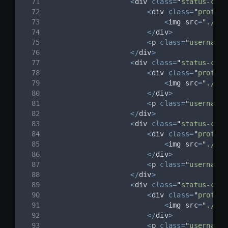
<
div 
class=
"
status-card
<
div 
class=
"
profile
<
img src
=
"
./ass
</
div
>
<
p 
class=
"
username
"
</
div
>
<
div 
class=
"
status-card
<
div 
class=
"
profile
<
img src
=
"
./ass
</
div
>
<
p 
class=
"
username
"
</
div
>
<
div 
class=
"
status-card
<
div 
class=
"
profile
<
img src
=
"
./ass
</
div
>
<
p 
class=
"
username
"
</
div
>
<
div 
class=
"
status-card
<
div 
class=
"
profile
<
img src
=
"
./ass
</
div
>
<
p 
class=
"
username
"