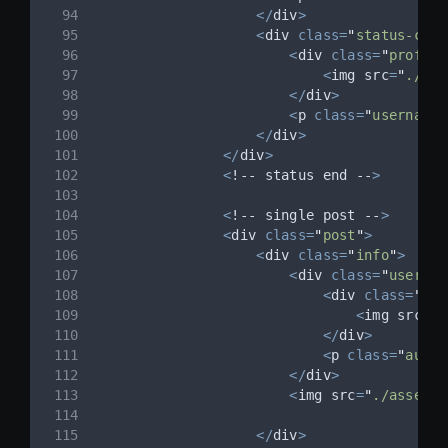
</
div
>
<
div 
class=
"
status-card
<
div 
class=
"
profile
<
img src
=
"
./ass
</
div
>
<
p 
class=
"
username
"
</
div
>
</
div
>
<
!
--
 status end 
--
>
<
!
--
 single post 
--
>
<
div 
class=
"
post
"
>
<
div 
class=
"
info
"
>
<
div 
class=
"
user
"
>
<
div 
class=
"
pro
<
img src
=
"
.
</
div
>
<
p 
class=
"
autho
</
div
>
<
img src
=
"
./assets/
</
div
>