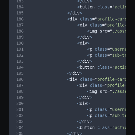
</
div
>
<
button 
class
=
"
action-b
</
div
>
<
div 
class
=
"
profile-card
"
>
<
div 
class
=
"
profile-pic
<
img src=
"
./assets/
</
div
>
<
div
>
<
p 
class
=
"
username
"
<
p 
class
=
"
sub-text
"
</
div
>
<
button 
class
=
"
action-b
</
div
>
<
div 
class
=
"
profile-card
"
>
<
div 
class
=
"
profile-pic
<
img src=
"
./assets/
</
div
>
<
div
>
<
p 
class
=
"
username
"
<
p 
class
=
"
sub-text
"
</
div
>
<
button 
class
=
"
action-b
</
div
>