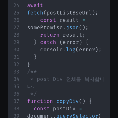
await
fetch
(
postListBseUrl
)
;
const
 result 
=
somePromise
.
json
(
)
;
return
 result
;
}
catch
(
error
)
{
    console
.
log
(
error
)
;
}
}
/**

 * post Div 전체를 복사합니
다.

 */
function
copyDiv
(
)
{
const
 postDiv 
=
document
.
querySelector
(