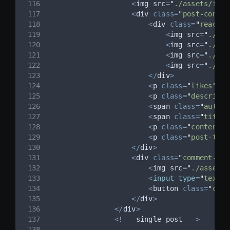
<
img src
=
"
./assets/img/
<
div 
class=
"
post-conten
<
div 
class=
"
reactio
<
img src
=
"
./ass
<
img src
=
"
./ass
<
img src
=
"
./ass
<
img src
=
"
./ass
</
div
>
<
p 
class=
"
likes
"
>
1
,
<
p 
class=
"
descripti
<
span 
class=
"
author
<
span 
class=
"
title
"
<
p 
class=
"
content
"
>
<
p 
class=
"
post-time
</
div
>
<
div 
class=
"
comment-wra
<
img src
=
"
./assets/
<
input
type
=
"
text
"
<
button 
class=
"
comm
</
div
>
</
div
>
<
!
--
 single post 
--
>