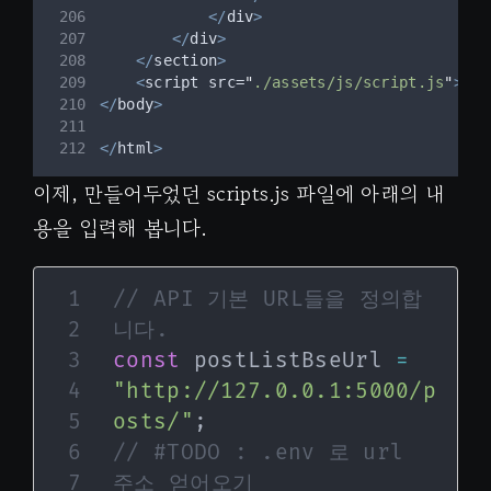
</
div
>
</
div
>
</
section
>
<
script src=
"
./assets/js/script.js
"
></
s
</
body
>
</
html
>
이제, 만들어두었던 scripts.js 파일에 아래의 내
용을 입력해 봅니다.
// API 기본 URL들을 정의합
니다.
const
 postListBseUrl 
=
"http://127.0.0.1:5000/p
osts/"
;
// #TODO : .env 로 url 
주소 얻어오기