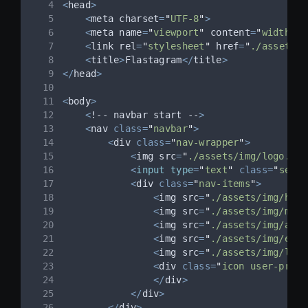
<
head
>
<
meta charset
=
"
UTF-8
"
>
<
meta name
=
"
viewport
"
 content
=
"
width=de
<
link rel
=
"
stylesheet
"
 href
=
"
./assets/c
<
title
>
Flastagram
</
title
>
</
head
>
<
body
>
<
!
--
 navbar start 
--
>
<
nav 
class=
"
navbar
"
>
<
div 
class=
"
nav-wrapper
"
>
<
img src
=
"
./assets/img/logo.png
<
input
type
=
"
text
"
class=
"
searc
<
div 
class=
"
nav-items
"
>
<
img src
=
"
./assets/img/home
<
img src
=
"
./assets/img/mess
<
img src
=
"
./assets/img/add.
<
img src
=
"
./assets/img/expl
<
img src
=
"
./assets/img/like
<
div 
class=
"
icon user-profi
</
div
>
</
div
>
</
div
>