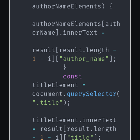
authorNameElements
)
{
authorNameElements
[
auth
orName
]
.
innerText 
=
result
[
result
.
length 
-
1
-
 i
]
[
"author_name"
]
;
}
const
titleElement 
=
document
.
querySelector
(
".title"
)
;
titleElement
.
innerText 
=
 result
[
result
.
length 
-
1
-
 i
]
[
"title"
]
;