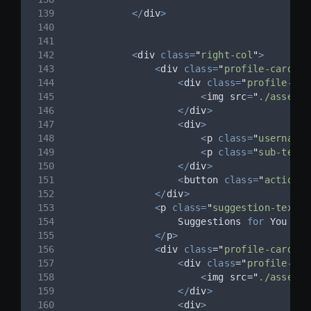
</
div
>
<
div 
class=
"
right-col
"
>
<
div 
class=
"
profile-card
"
>
<
div 
class=
"
profile-pic
<
img src
=
"
./assets/
</
div
>
<
div
>
<
p 
class=
"
username
"
<
p 
class=
"
sub-text
"
</
div
>
<
button 
class=
"
action-b
</
div
>
<
p 
class=
"
suggestion-text
"
>
                    Suggestions 
for
 You
</
p
>
<
div 
class
=
"
profile-card
"
>
<
div 
class
=
"
profile-pic
<
img src=
"
./assets/
</
div
>
<
div
>