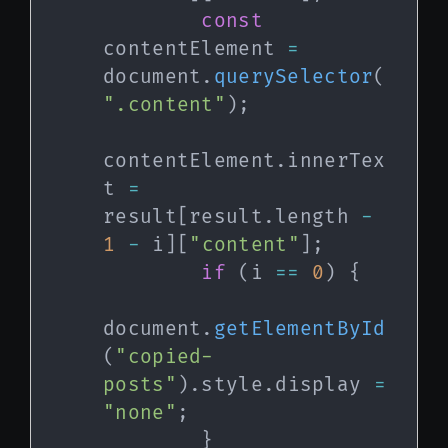
const
contentElement 
=
document
.
querySelector
(
".content"
)
;
contentElement
.
innerTex
t 
=
result
[
result
.
length 
-
1
-
 i
]
[
"content"
]
;
if
(
i 
==
0
)
{
document
.
getElementById
(
"copied-
posts"
)
.
style
.
display 
=
"none"
;
}