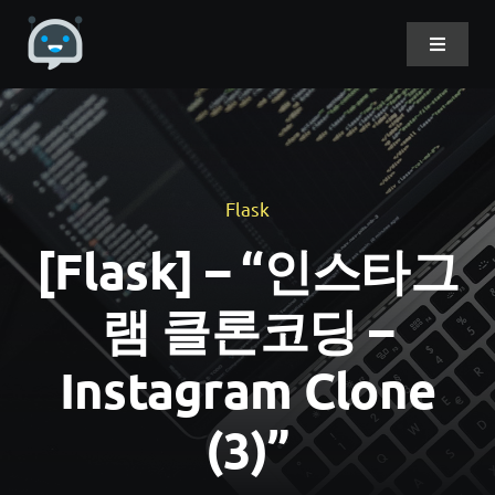
Skip
to
Toggle
Navigat
content
Home
About Me
Flask
[Flask] – “인스타그
Projects
램 클론코딩 –
DevLog
Instagram Clone
(3)”