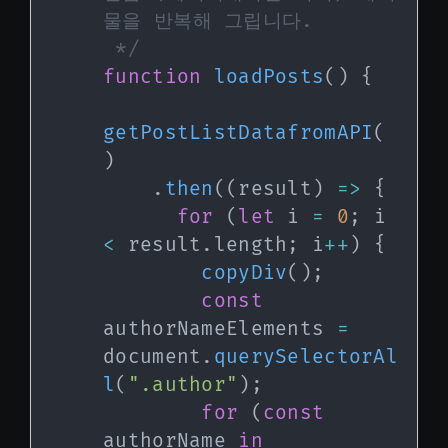
물을 반복해 그립니다.

 */
function
loadPosts
(
)
{
getPostListDatafromAPI
(
)
.
then
(
(
result
)
=>
{
for
(
let
 i 
=
0
;
 i 
<
 result
.
length
;
 i
++
)
{
copyDiv
(
)
;
const
authorNameElements 
=
document
.
querySelectorAl
l
(
".author"
)
;
for
(
const
authorName 
in