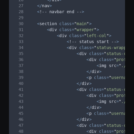
</
nav
>
<
!
--
 navbar end 
--
>
<
section 
class=
"
main
"
>
<
div 
class=
"
wrapper
"
>
<
div 
class=
"
left-col
"
>
<
!
--
 status start 
--
>
<
div 
class=
"
status-wrapper
"
<
div 
class=
"
status-card
<
div 
class=
"
profile
<
img src
=
"
./ass
</
div
>
<
p 
class=
"
username
"
</
div
>
<
div 
class=
"
status-card
<
div 
class=
"
profile
<
img src
=
"
./ass
</
div
>
<
p 
class=
"
username
"
</
div
>
<
div 
class=
"
status-card
<
div 
class=
"
profile