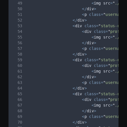
<
img src
=
"
./ass
</
div
>
<
p 
class=
"
username
"
</
div
>
<
div 
class=
"
status-card
<
div 
class=
"
profile
<
img src
=
"
./ass
</
div
>
<
p 
class=
"
username
"
</
div
>
<
div 
class=
"
status-card
<
div 
class=
"
profile
<
img src
=
"
./ass
</
div
>
<
p 
class=
"
username
"
</
div
>
<
div 
class=
"
status-card
<
div 
class=
"
profile
<
img src
=
"
./ass
</
div
>
<
p 
class=
"
username
"
</
div
>