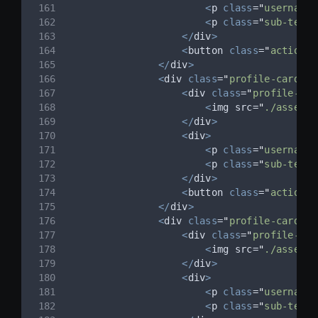
<
p 
class
=
"
username
"
<
p 
class
=
"
sub-text
"
</
div
>
<
button 
class
=
"
action-b
</
div
>
<
div 
class
=
"
profile-card
"
>
<
div 
class
=
"
profile-pic
<
img src=
"
./assets/
</
div
>
<
div
>
<
p 
class
=
"
username
"
<
p 
class
=
"
sub-text
"
</
div
>
<
button 
class
=
"
action-b
</
div
>
<
div 
class
=
"
profile-card
"
>
<
div 
class
=
"
profile-pic
<
img src=
"
./assets/
</
div
>
<
div
>
<
p 
class
=
"
username
"
<
p 
class
=
"
sub-text
"