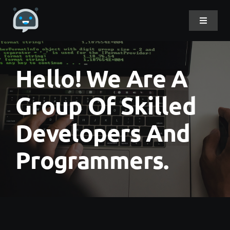
Skip
to
Toggle
Navigat
content
Home
Hello! We Are A
About Me
Group Of Skilled
Developers And
Projects
Programmers.
DevLog