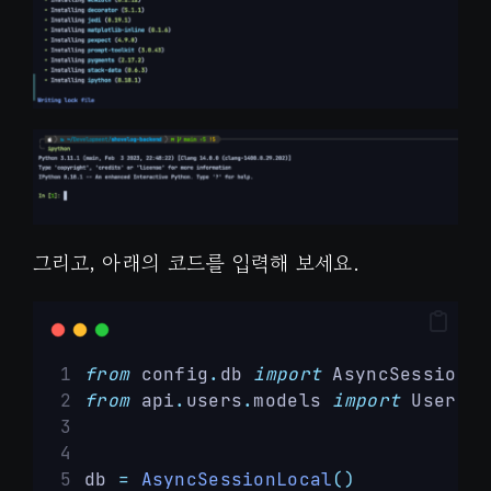
그리고, 아래의 코드를 입력해 보세요.
from
 config
.
db 
import
 AsyncSessionLo
from
 api
.
users
.
models 
import
 User
db 
=
AsyncSessionLocal
()