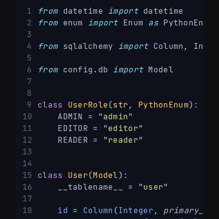
from
 datetime 
import
 datetime
from
 enum 
import
 Enum 
as
 PythonEnum
from
 sqlalchemy 
import
 Column
,
 Integ
from
 config
.
db 
import
 Model
class
UserRole
(
str
,
PythonEnum
):
    ADMIN 
=
"
admin
"
    EDITOR 
=
"
editor
"
    READER 
=
"
reader
"
class
User
(
Model
):
    __tablename__ 
=
"
user
"
id
=
Column
(
Integer
,
primary_key