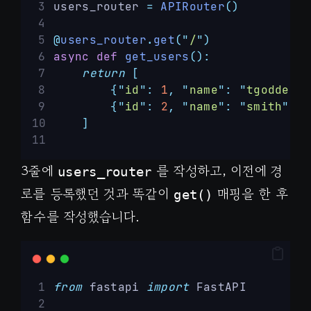
users_router 
=
APIRouter
()
@
users_router
.
get
(
"
/
"
)
async
def
get_users
():
return
[
{
"
id
"
:
1
,
"
name
"
:
"
tgoddessa
{
"
id
"
:
2
,
"
name
"
:
"
smith
"
},
]
3줄에
를 작성하고, 이전에 경
users_router
로를 등록했던 것과 똑같이
매핑을 한 후
get()
함수를 작성했습니다.
from
 fastapi 
import
 FastAPI