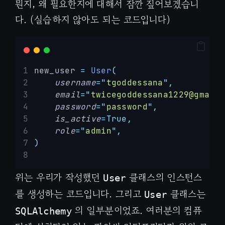
뭔지, 왜 필요한지에 대해서 잠깐 짚어보겠습니
다. (실습하지 않아도 되는 코드입니다)
new_user 
=
User
(
username
=
"
tgoddessana
"
,
email
=
"
twicegoddessana1229@gmail
password
=
"
password
"
,
is_active
=True,
role
=
"
admin
"
,
)
위는 우리가 작성했던
클래스의 인스턴스
User
를 생성하는 코드입니다. 그리고
클래스는
User
의 일부분이었죠. 여러분의 컴퓨
SQLAlchemy