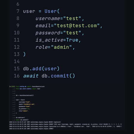
user 
=
User
(
username
=
"
test
"
,
email
=
"
test@test.com
"
,
password
=
"
test
"
,
is_active
=True,
role
=
"
admin
"
,
)
db
.
add
(
user
)
await
 db
.
commit
()