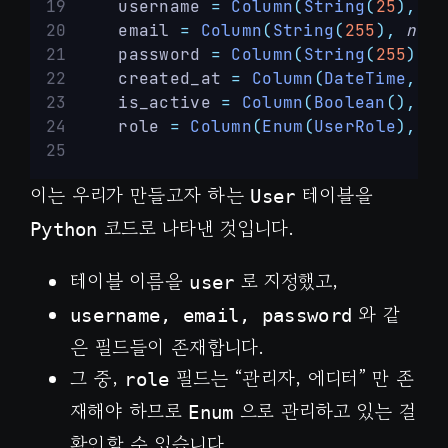
    username 
=
Column
(
String
(
25
),
nu
    email 
=
Column
(
String
(
255
),
null
    password 
=
Column
(
String
(
255
),
n
    created_at 
=
Column
(
DateTime
,
de
    is_active 
=
Column
(
Boolean
(),
de
    role 
=
Column
(
Enum
(
UserRole
),
de
이는 우리가 만들고자 하는
테이블을
User
코드로 나타낸 것입니다.
Python
테이블 이름을
로 지정했고,
user
와 같
username, email, password
은 필드들이 존재합니다.
그 중,
필드는 “관리자, 에디터” 만 존
role
재해야 하므로
으로 관리하고 있는 걸
Enum
확인할 수 있습니다.