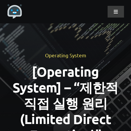
Skip
to
Toggle
Navigat
content
Home
About Me
Operating System
[Operating
Projects
System] – “제한적
DevLog
직접 실행 원리
(Limited Direct