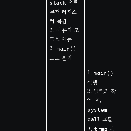
으로
stack
부터 레지스
터 복원
2. 사용자 모
드로 이동
3.
main()
으로 분기
1.
main()
실행
2. 일련의 작
업 후,
system
호출
call
3.
특
trap