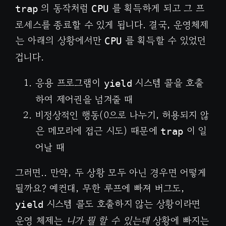
의 동작처럼
를 획득하게 되고 그 프
trap
CPU
로세스를 종료할 수 있게 됩니다. 결국, 운영체제
는 아래의 상황에서만
를 획득할 수 있었던
CPU
겁니다.
응용 프로그램이
시스템 콜을 호출
yield
하여 제어권을 넘겨줄 때
비정상적인 행동(0으로 나누기, 허용되지 않
은 메모리에 접근 시도) 때문에
이 일
trap
어날 때
그러면.. 만약, 두 상황 모두 아닌 경우면 어떻게
될까요? 예컨대, 무한 루프에 빠져 버그도,
시스템 콜도 호출하지 않는 상황이라면
yield
운영 체제는
니가 뭘 할 수 있는데
상황에 빠지는