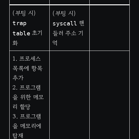
(부팅 시)
(부팅 시)
핸
trap
syscall
초기
들러 주소 기
table
억
화
1. 프로세스
목록에 항목
추가
2. 프로그램
을 위한 메모
리 할당
3. 프로그램
을 메모리에
탑재