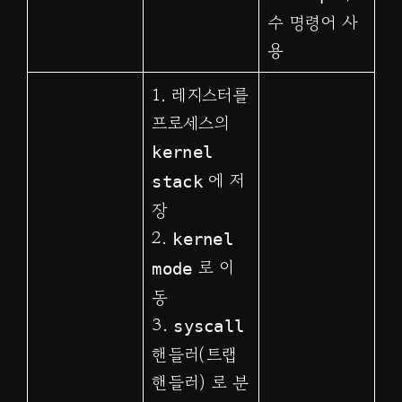
수 명령어 사
용
1. 레지스터를
프로세스의
kernel
에 저
stack
장
2.
kernel
로 이
mode
동
3.
syscall
핸들러(트랩
핸들러) 로 분