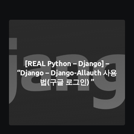
[REAL Python – Django] –
“Django – Django-Allauth 사용
법(구글 로그인) ”