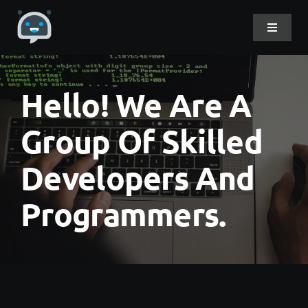
Skip
to
Toggle
Navigat
content
Home
Hello! We Are A
About Me
Group Of Skilled
Developers And
Projects
Programmers.
DevLog