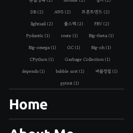
DB
(2)
AWS
(2)
프론트엔드
(2)
lightsail
(2)
풀스택
(2)
FBV
(2)
Pydantic
(1)
route
(1)
Big-theta
(1)
Big-omega
(1)
GC
(1)
Big-oh
(1)
CPython
(1)
Garbage Collection
(1)
depends
(1)
bubble sort
(1)
버블정렬
(1)
pytest
(1)
Home