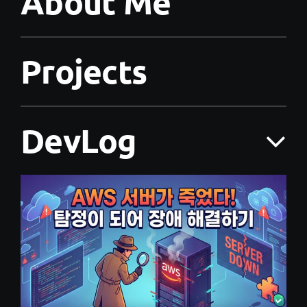
About Me
Projects
DevLog