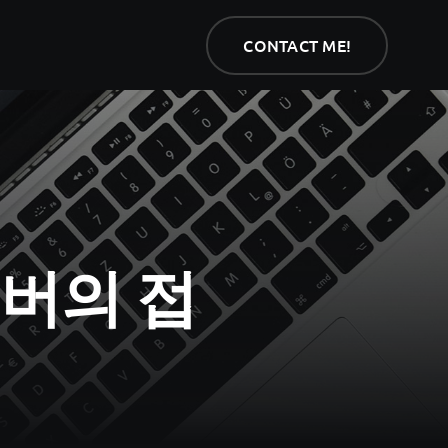
CONTACT ME!
CONTACT ME!
 멤버의 접