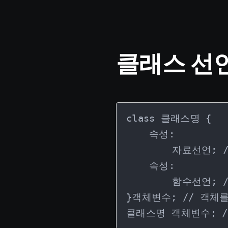
클래스 선
class 클래스명 {

    속성:

        자료선언; //=멤버변수

    속성:

        함수선언; //=멤버함수

}객체변수; // 객체를
클래스명 객체변수; /