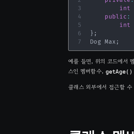
int
public
:
int
}
;
Dog Max
;
예를 들면, 위의 코드에서 
스인 멤버함수,
getAge()
클래스 외부에서 접근할 수