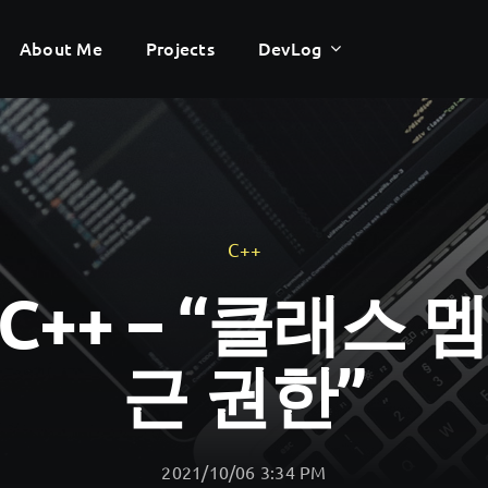
About Me
About Me
Projects
Projects
DevLog
DevLog
C++
 C++ – “클래스
근 권한”
2021/10/06 3:34 PM