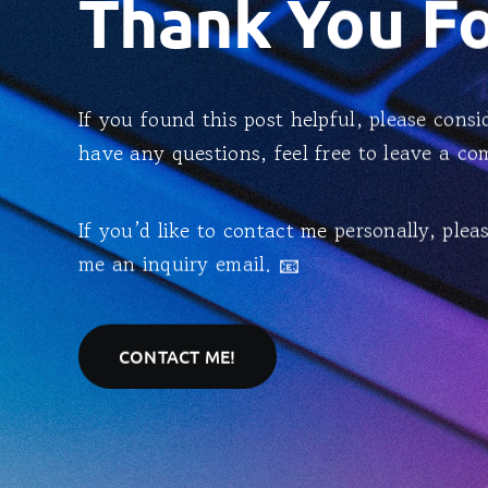
Thank You For
If you found this post helpful, please consid
have any questions, feel free to leave a c
If you’d like to contact me personally, ple
me an inquiry email. 📧
CONTACT ME!